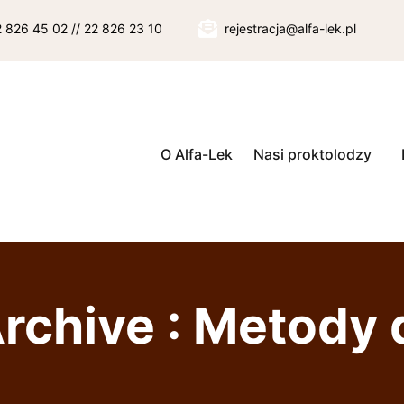
22 826 45 02 // 22 826 23 10
rejestracja@alfa-lek.pl
O Alfa-Lek
Nasi proktolodzy
rchive : Metody 