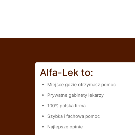
Alfa-Lek to:
Miejsce gdzie otrzymasz pomoc
Prywatne gabinety lekarzy
100% polska firma
Szybka i fachowa pomoc
Najlepsze opinie