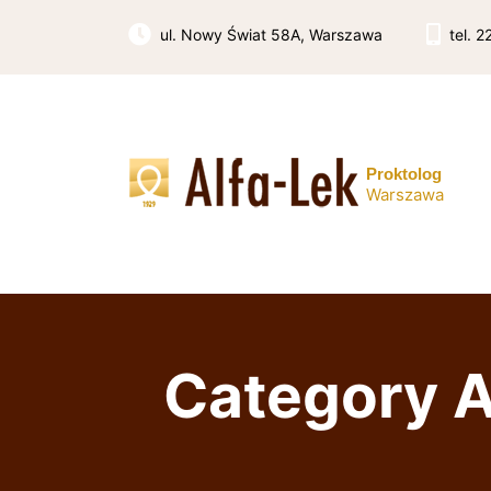
Skip
to
ul. Nowy Świat 58A, Warszawa
tel. 
content
Proktolog
Warszawa
Category A