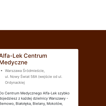
Alfa-Lek Centrum
Medyczne
Warszawa Śródmieście,
ul. Nowy Świat 58A (wejście od ul.
Ordynackiej
Do Centrum Medycznego Alfa-Lek szybko
dojedziesz z każdej dzielnicy Warszawy -
Bemowo, Białołęka, Bielany, Mokotów,