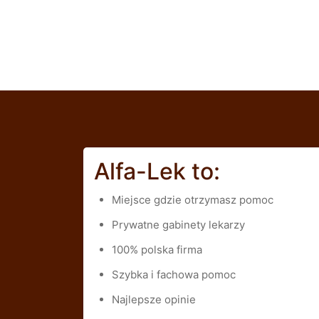
Alfa-Lek to:
Miejsce gdzie otrzymasz pomoc
Prywatne gabinety lekarzy
100% polska firma
Szybka i fachowa pomoc
Najlepsze opinie