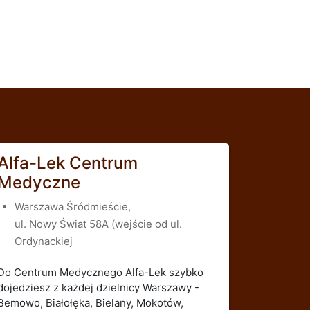
Alfa-Lek Centrum
Medyczne
Warszawa Śródmieście,
ul. Nowy Świat 58A (wejście od ul.
Ordynackiej
Do Centrum Medycznego Alfa-Lek szybko
dojedziesz z każdej dzielnicy Warszawy -
Bemowo, Białołęka, Bielany, Mokotów,