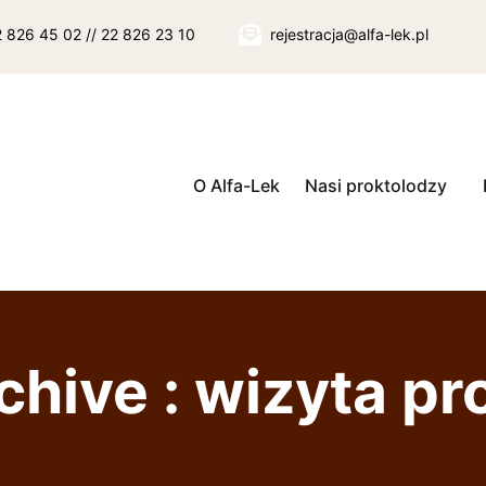
22 826 45 02 // 22 826 23 10
rejestracja@alfa-lek.pl
O Alfa-Lek
Nasi proktolodzy
chive : wizyta pr