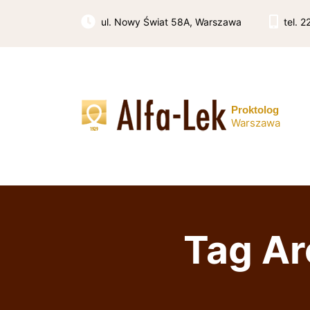
Skip
to
ul. Nowy Świat 58A, Warszawa
tel. 
content
Proktolog
Warszawa
Tag Ar